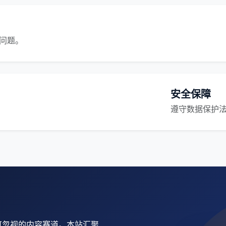
问题。
安全保障
遵守数据保护法
可忽视的内容赛道。本站汇聚