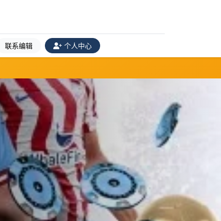
联系编辑
个人中心