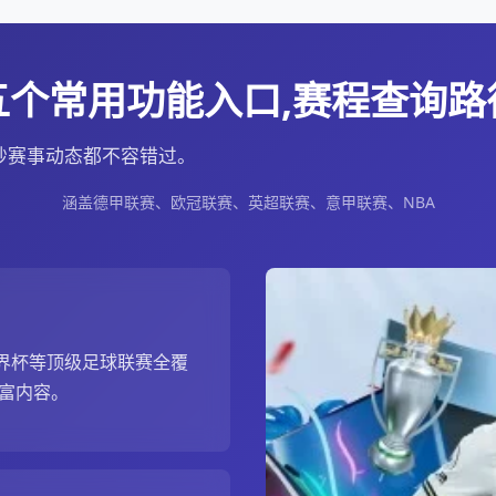
五个常用功能入口,赛程查询路
秒赛事动态都不容错过。
涵盖德甲联赛、欧冠联赛、英超联赛、意甲联赛、NBA
界杯等顶级足球联赛全覆
富内容。