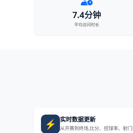
7.4分钟
平均访问时长
实时数据更新
⚡
从开赛到终场,比分、控球率、射