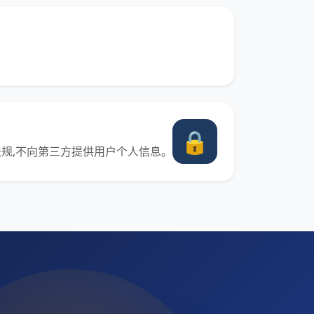
🔒
规,不向第三方提供用户个人信息。